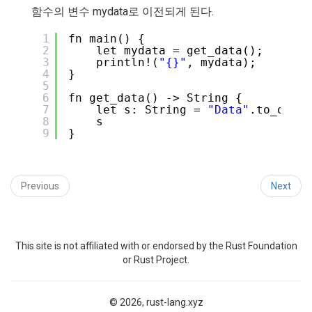
함수의 변수 mydata로 이전되게 된다.
1
fn main() {
2
let mydata = get_data();   
//
3
println!(
"{}"
, mydata);
4
}
5
6
fn get_data() -> String {
7
let s: String = 
"Data"
.to_owned
8
s                              
9
}
Previous
Next
This site is not affiliated with or endorsed by the Rust Foundation
or Rust Project.
© 2026, rust-lang.xyz