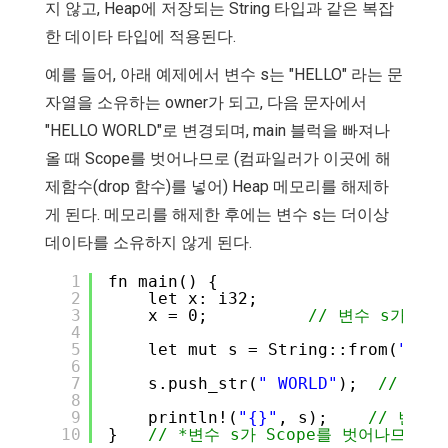
지 않고, Heap에 저장되는 String 타입과 같은 복잡
한 데이타 타입에 적용된다.
예를 들어, 아래 예제에서 변수 s는 "HELLO" 라는 문
자열을 소유하는 owner가 되고, 다음 문자에서
"HELLO WORLD"로 변경되며, main 블럭을 빠져나
올 때 Scope를 벗어나므로 (컴파일러가 이곳에 해
제함수(drop 함수)를 넣어) Heap 메모리를 해제하
게 된다. 메모리를 해제한 후에는 변수 s는 더이상
데이타를 소유하지 않게 된다.
1
fn main() {
2
let x: i32;
3
x = 0;          
// 변수 s가 아직
4
5
let mut s = String::from(
"HELL
6
7
s.push_str(
" WORLD"
);  
// 변수
8
9
println!(
"{}"
, s);    
// 변수 
10
}   
// *변수 s가 Scope를 벗어나므로, 