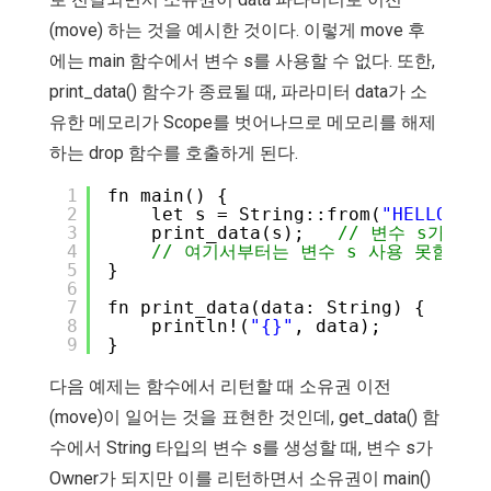
(move) 하는 것을 예시한 것이다. 이렇게 move 후
에는 main 함수에서 변수 s를 사용할 수 없다. 또한,
print_data() 함수가 종료될 때, 파라미터 data가 소
유한 메모리가 Scope를 벗어나므로 메모리를 해제
하는 drop 함수를 호출하게 된다.
1
fn main() {
2
let s = String::from(
"HELLO"
); 
3
print_data(s);   
// 변수 s가 파
4
// 여기서부터는 변수 s 사용 못함.
5
}
6
7
fn print_data(data: String) {  
// 
8
println!(
"{}"
, data);      
// 
9
}                              
// 
다음 예제는 함수에서 리턴할 때 소유권 이전
(move)이 일어는 것을 표현한 것인데, get_data() 함
수에서 String 타입의 변수 s를 생성할 때, 변수 s가
Owner가 되지만 이를 리턴하면서 소유권이 main()