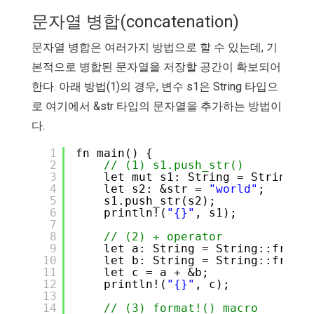
문자열 병합(concatenation)
문자열 병합은 여러가지 방법으로 할 수 있는데, 기
본적으로 병합된 문자열을 저장할 공간이 확보되어
한다. 아래 방법(1)의 경우, 변수 s1은 String 타입으
로 여기에서 &str 타입의 문자열을 추가하는 방법이
다.
1
fn main() {
2
// (1) s1.push_str()
3
let mut s1: String = String::f
4
let s2: &str = 
"world"
;
5
s1.push_str(s2);
6
println!(
"{}"
, s1);
7
8
// (2) + operator
9
let a: String = String::from(
"
10
let b: String = String::from(
"
11
let c = a + &b;
12
println!(
"{}"
, c);
13
14
// (3) format!() macro