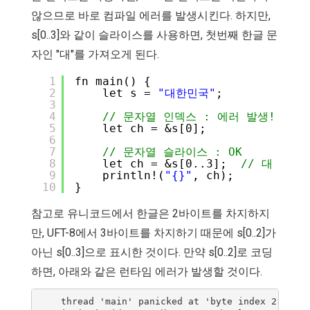
않으므로 바로 컴파일 에러를 발생시킨다. 하지만,
s[0..3]와 같이 슬라이스를 사용하면, 첫번째 한글 문
자인 "대"를 가져오게 된다.
1
fn main() {
2
let s = 
"대한민국"
;
3
4
// 문자열 인덱스 : 에러 발생!
5
let ch = &s[0];
6
7
// 문자열 슬라이스 : OK
8
let ch = &s[0..3];  
// 대
9
println!(
"{}"
, ch);
10
}
참고로 유니코드에서 한글은 2바이트를 차지하지
만, UFT-8에서 3바이트를 차지하기 때문에 s[0..2]가
아닌 s[0..3]으로 표시한 것이다. 만약 s[0..2]로 코딩
하면, 아래와 같은 런타임 에러가 발생할 것이다.
    thread 'main' panicked at 'byte index 2 is no