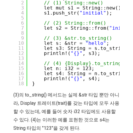
2
// (1) String::new()
3
let mut s1 = String::new();
4
s1.push_str(
"initial"
);
5
6
// (2) String::from()
7
let s2 = String::from(
"initial
8
9
// (3) &str.to_string()
10
let s: &str = 
"hello"
;
11
let s3: String = s.to_string()
12
println!(
"{}"
, s3);
13
14
// (4) {Display}.to_string();
15
let n: i32 = 123;
16
let s4: String = n.to_string()
17
println!(
"{}"
, s4);
18
}
(3)의 to_string() 메서드는 실제 &str 타입 뿐만 아니
라, Display 트레이트(trait)를 갖는 타입에 모두 사용
할 수 있는데, 예를 들어 숫자 i32 타입에도 사용할
수 있다. (4)는 이러한 예를 표현한 것으로 s4는
String 타입의 "123"을 갖게 된다.