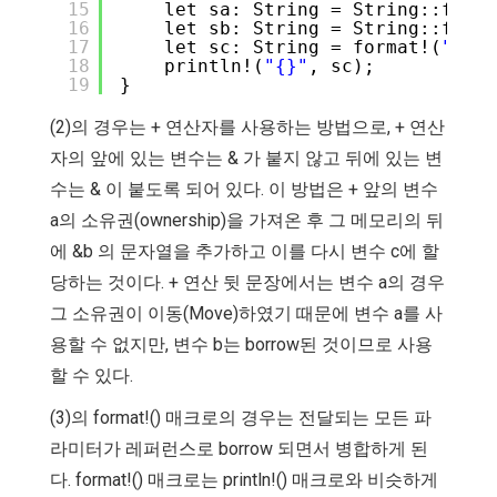
15
let sa: String = String::from(
16
let sb: String = String::from(
17
let sc: String = format!(
"{} {
18
println!(
"{}"
, sc);
19
}
(2)의 경우는 + 연산자를 사용하는 방법으로, + 연산
자의 앞에 있는 변수는 & 가 붙지 않고 뒤에 있는 변
수는 & 이 붙도록 되어 있다. 이 방법은 + 앞의 변수
a의 소유권(ownership)을 가져온 후 그 메모리의 뒤
에 &b 의 문자열을 추가하고 이를 다시 변수 c에 할
당하는 것이다. + 연산 뒷 문장에서는 변수 a의 경우
그 소유권이 이동(Move)하였기 때문에 변수 a를 사
용할 수 없지만, 변수 b는 borrow된 것이므로 사용
할 수 있다.
(3)의 format!() 매크로의 경우는 전달되는 모든 파
라미터가 레퍼런스로 borrow 되면서 병합하게 된
다. format!() 매크로는 println!() 매크로와 비슷하게