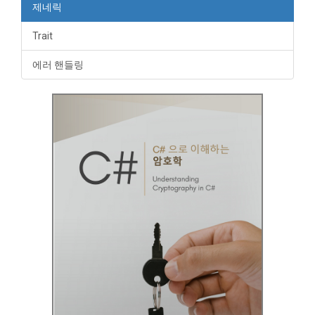
제네릭
Trait
에러 핸들링