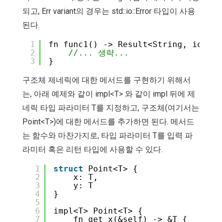
되고, Err variant의 경우는 std::io::Error 타입이 사용
된다.
1
fn func1() -> Result<String, io::Er
2
//... 생략...
3
}
구조체 제네릭에 대한 메서드를 구현하기 위해서
는, 아래 예제와 같이 impl<T> 와 같이 impl 뒤에 제
네릭 타입 파라미터 T를 지정하고, 구조체(여기서는
Point<T>)에 대한 메서드를 추가하면 된다. 메서드
는 함수와 마찬가지로, 타입 파라미터 T를 입력 파
라미터 혹은 리턴 타입에 사용할 수 있다.
1
struct
Point<T> {
2
x: T,
3
y: T
4
}
5
6
impl<T> Point<T> {
7
fn get_x(&self) -> &T {